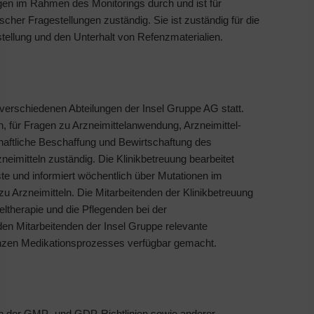
ngen im Rahmen des Monitorings durch und ist für
her Fragestellungen zuständig. Sie ist zuständig für die
tellung und den Unterhalt von Refenzmaterialien.
n verschiedenen Abteilungen der Insel Gruppe AG statt.
en, für Fragen zu Arzneimittelanwendung, Arzneimittel-
schaftliche Beschaffung und Bewirtschaftung des
eimitteln zuständig. Die Klinikbetreuung bearbeitet
iste und informiert wöchentlich über Mutationen im
zu Arzneimitteln. Die Mitarbeitenden der Klinikbetreuung
eltherapie und die Pflegenden bei der
en Mitarbeitenden der Insel Gruppe relevante
anzen Medikationsprozesses verfügbar gemacht.
gen der GMP- und GDP-Richtlinien sowie anderer