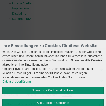
Offene Stellen
Impressum
Disclaimer
Datenschutz
Ihre Einstellungen zu Cookies für diese Website
Wir nutzen Cookies, um Ihnen die bestmögliche Nutzung unserer Website zu
ermöglichen und unsere Kommunikation mit Ihnen zu verbessern. Zusätzliche
Kontakt
Cookies werden nur verwendet, wenn Sie uns durch Klicken auf
Alle Cookies
akzeptieren
Ihre Einwilligung geben.
Um Ihre Privatsphäre-Einstellungen anzupassen, wählen Sie den Button
Anreise
«Cookie Einstellungen» um eine spezifische Auswahl festzulegen.
Informationen zu den verwendeten Cookies finden Sie in unserer
Social Media
Datenschutzerklärung.
Notwendige Cookies akzeptieren
Impressum
Disclaimer
Datenschutz
Sitemap
Alle Cookies akzeptieren
© 2026 Insel Gruppe AG