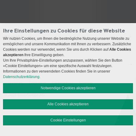
Ihre Einstellungen zu Cookies für diese Website
Kontakt
Wir nutzen Cookies, um Ihnen die bestmögliche Nutzung unserer Website zu
ermöglichen und unsere Kommunikation mit Ihnen zu verbessern. Zusätzliche
Cookies werden nur verwendet, wenn Sie uns durch Klicken auf
Alle Cookies
Anreise
akzeptieren
Ihre Einwilligung geben.
Um Ihre Privatsphäre-Einstellungen anzupassen, wählen Sie den Button
Social Media
«Cookie Einstellungen» um eine spezifische Auswahl festzulegen.
Informationen zu den verwendeten Cookies finden Sie in unserer
Datenschutzerklärung.
Impressum
Disclaimer
Datenschutz
Sitemap
Notwendige Cookies akzeptieren
© 2026 Insel Gruppe AG
Alle Cookies akzeptieren
Cookie Einstellungen